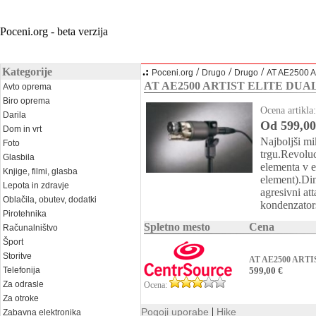
Poceni.org - beta verzija
Kategorije
.:
/
/
/
Poceni.org
Drugo
Drugo
AT AE2500 
AT AE2500 ARTIST ELITE DU
Avto oprema
Biro oprema
Ocena artikla
Darila
Od 599,00
Dom in vrt
Najboljši m
Foto
trgu.Revolu
Glasbila
elementa v e
Knjige, filmi, glasba
element).Di
Lepota in zdravje
agresivni a
Oblačila, obutev, dodatki
kondenzators
Pirotehnika
Spletno mesto
Cena
Računalništvo
Šport
Storitve
AT AE2500 ART
Telefonija
599,00 €
Za odrasle
Ocena:
Za otroke
|
Pogoji uporabe
Hike
Zabavna elektronika