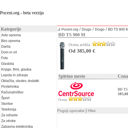
Poceni.org - beta verzija
Kategorije
.:
/
/
/
Poceni.org
Drugo
Drugo
BD TS 900 
BD TS 900 M
Avto oprema
Biro oprema
Ocena artikla:
Darila
Od 385,00 €
Dom in vrt
Foto
Glasbila
Knjige, filmi, glasba
Lepota in zdravje
Spletno mesto
Cena
Oblačila, obutev, dodatki
Pirotehnika
BD TS
Računalništvo
385,00
Šport
Ocena:
Storitve
Telefonija
|
Pogoji uporabe
Hike
Za odrasle
Za otroke
Zabavna elektronika