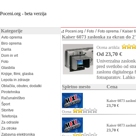
Poceni.org - beta verzija
Kategorije
.:
/
/
/
Poceni.org
Foto
Foto oprema
Kaiser 
Kaiser 6073 zaslonka za ekran do 2'
Avto oprema
Biro oprema
Ocena artikla:
Darila
Od 23,70 €
Dom in vrt
Univerzalna zaslonka
Foto
pred svetlobo od stra
Glasbila
zaslonu digitalnega 
Knjige, filmi, glasba
fotoaparatov. Lahko s
Lepota in zdravje
Oblačila, obutev, dodatki
Spletno mesto
Cena
Pirotehnika
Računalništvo
Kaiser 6073 zaslon
Šport
23,70 €
Storitve
Ocena:
Telefonija
Za odrasle
Kaiser 6073 zaslon
Za otroke
23,70 €
Zabavna elektronika