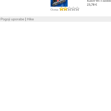
Kaiser 6073 zaslon
23,70 €
Ocena:
|
Pogoji uporabe
Hike