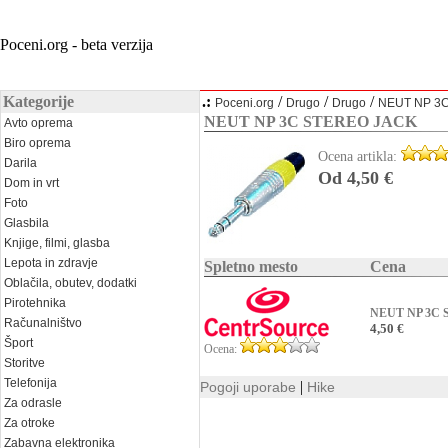
Poceni.org - beta verzija
Kategorije
.:
/
/
/
Poceni.org
Drugo
Drugo
NEUT NP 3
NEUT NP 3C STEREO JACK
Avto oprema
Biro oprema
Ocena artikla:
Darila
Od 4,50 €
Dom in vrt
Foto
Glasbila
Knjige, filmi, glasba
Lepota in zdravje
Spletno mesto
Cena
Oblačila, obutev, dodatki
Pirotehnika
NEUT NP 3C
Računalništvo
4,50 €
Šport
Ocena:
Storitve
Telefonija
|
Pogoji uporabe
Hike
Za odrasle
Za otroke
Zabavna elektronika