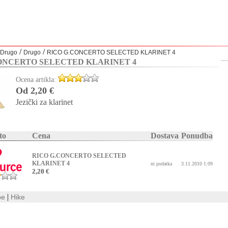
/
/
Drugo
Drugo
RICO G.CONCERTO SELECTED KLARINET 4
ONCERTO SELECTED KLARINET 4
Ocena artikla:
Od 2,20 €
Jezički za klarinet
to
Cena
Dostava
Ponudba
RICO G.CONCERTO SELECTED
KLARINET 4
ni podatka
3.11.2010 1:09
2,20 €
|
be
Hike