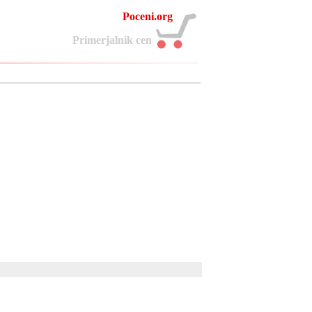
Poceni.org
P
r
i
m
e
r
j
a
l
n
i
k
c
e
n