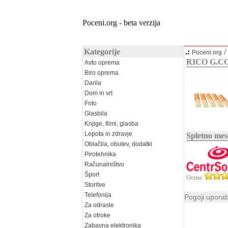
Poceni.org - beta verzija
Kategorije
.:
/
Poceni.org
RICO G.C
Avto oprema
Biro oprema
Darila
Dom in vrt
Foto
Glasbila
Knjige, filmi, glasba
Lepota in zdravje
Spletno mes
Oblačila, obutev, dodatki
Pirotehnika
Računalništvo
Šport
Ocena:
Storitve
Telefonija
Pogoji upora
Za odrasle
Za otroke
Zabavna elektronika