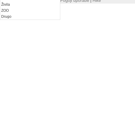
|
Pogoji uporabe
Hike
Živila
ZOO
Drugo