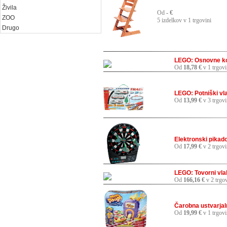
Živila
Od
- €
ZOO
5 izdelkov v 1 trgovini
Drugo
LEGO: Osnovne ko
Od
18,78 €
v 1 trgovi
LEGO: Potniški vl
Od
13,99 €
v 3 trgov
Elektronski pikado
Od
17,99 €
v 2 trgov
LEGO: Tovorni vla
Od
166,16 €
v 2 trgo
Čarobna ustvarjal
Od
19,99 €
v 1 trgovi