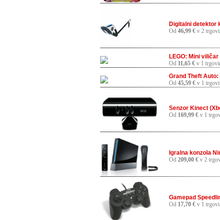
Digitalni detektor 
Od
46,99 €
v 2 trgov
LEGO: Mini viličar
Od
11,65 €
v 1 trgovi
Grand Theft Auto:
Od
45,59 €
v 1 trgovi
Senzor Kinect (Xb
Od
169,99 €
v 1 trgov
Igralna konzola N
Od
209,00 €
v 2 trgo
Gamepad Speedlink
Od
17,70 €
v 1 trgovi