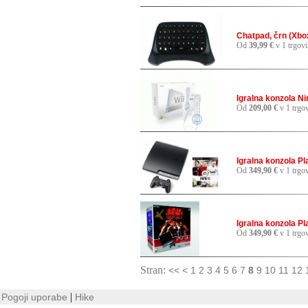
Chatpad, črn (Xbo
Od
39,99 €
v 1 trgovi
Igralna konzola N
Od
209,00 €
v 1 trgov
Igralna konzola Pl
Od
349,90 €
v 1 trgov
Igralna konzola Pl
Od
349,90 €
v 1 trgov
Stran:
<<
<
1
2
3
4
5
6
7
8
9
10
11
12
|
Pogoji uporabe
Hike