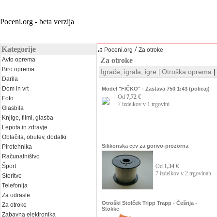
Poceni.org - beta verzija
Kategorije
.:
/
Poceni.org
Za otroke
Avto oprema
Za otroke
Biro oprema
|
|
Igrače, igrala, igre
Otroška oprema
Darila
Dom in vrt
Model "FIČKO" - Zastava 750 1:43 (policaj)
Od
7,72 €
Foto
7 izdelkov v 1 trgovini
Glasbila
Knjige, filmi, glasba
Lepota in zdravje
Oblačila, obutev, dodatki
Silikonska cev za gorivo-prozorna
Pirotehnika
Računalništvo
Šport
Od
1,34 €
7 izdelkov v 2 trgovinah
Storitve
Telefonija
Za odrasle
Otroški Stolček Tripp Trapp - Češnja -
Za otroke
Stokke
Zabavna elektronika