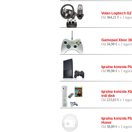
Volan Logitech G2
Od
364,21 €
v 1 trgov
Gamepad Xbox 360
Od
34,90 €
v 1 trgovi
Igralna konzola Pl
Od
99,90 €
v 1 trgovi
Igralna konzola X
trdi disk
Od
223,63 €
v 1 trgov
Igralna konzola Pl
Honor
Od
38,89 €
v 1 trgovi