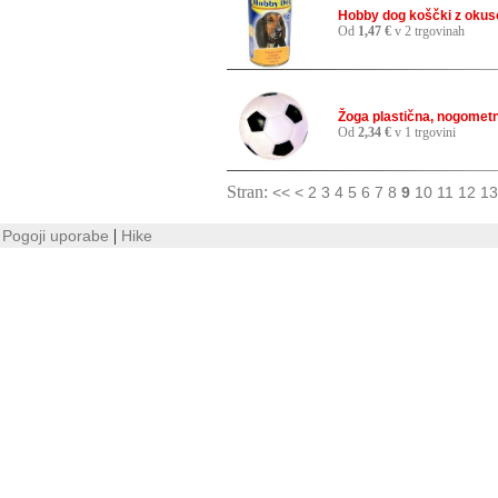
Hobby dog koščki z okuso
Od
1,47 €
v 2 trgovinah
Žoga plastična, nogometn
Od
2,34 €
v 1 trgovini
Stran:
<<
<
2
3
4
5
6
7
8
9
10
11
12
13
|
Pogoji uporabe
Hike