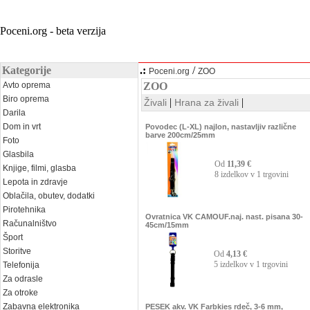
Poceni.org - beta verzija
Kategorije
.:
/
Poceni.org
ZOO
Avto oprema
ZOO
Biro oprema
|
|
Živali
Hrana za živali
Darila
Dom in vrt
Povodec (L-XL) najlon, nastavljiv različne
barve 200cm/25mm
Foto
Glasbila
Od
11,39 €
Knjige, filmi, glasba
8 izdelkov v 1 trgovini
Lepota in zdravje
Oblačila, obutev, dodatki
Pirotehnika
Ovratnica VK CAMOUF.naj. nast. pisana 30-
Računalništvo
45cm/15mm
Šport
Storitve
Od
4,13 €
5 izdelkov v 1 trgovini
Telefonija
Za odrasle
Za otroke
Zabavna elektronika
PESEK akv. VK Farbkies rdeč, 3-6 mm,