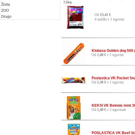
7,5kg
Živila
ZOO
Od
15,41 €
Drugo
4 izdelki v 1 trgovini
Klobasa Golden dog 500 
Od
1,40 €
v 1 trgovini
Poslastica VK Pocket Sn
Od
1,30 €
v 1 trgovini
KEKSI VK Belonis mint 3
Od
1,40 €
v 2 trgovinah
POSLASTICA VK Beef-Sti