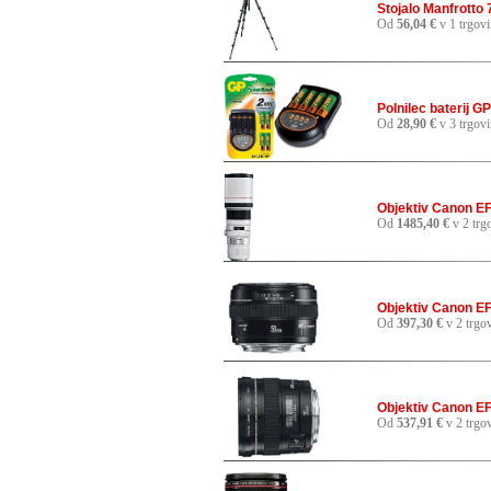
Stojalo Manfrotto
Od
56,04 €
v 1 trgovi
Polnilec baterij 
Od
28,90 €
v 3 trgov
Objektiv Canon EF
Od
1485,40 €
v 2 trg
Objektiv Canon E
Od
397,30 €
v 2 trgo
Objektiv Canon EF 
Od
537,91 €
v 2 trgo