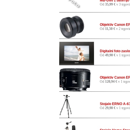
MB-D80 z baterijo
Od
35,99 €
v 3 trgov
Objektiv Canon EF
Od
11,50 €
v 2 trgovi
Digitalni foto za
Od
49,90 €
v 1 trgovi
Objektiv Canon EF 
Od
120,94 €
v 1 trgov
Stojalo ERNO A-6
Od
29,90 €
v 1 trgovi