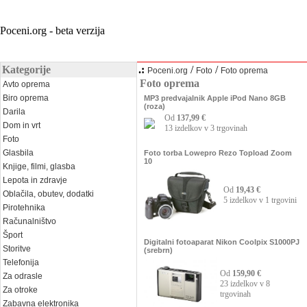
Poceni.org - beta verzija
Kategorije
.:
/
/
Poceni.org
Foto
Foto oprema
Foto oprema
Avto oprema
Biro oprema
MP3 predvajalnik Apple iPod Nano 8GB
(roza)
Darila
Od
137,99 €
Dom in vrt
13 izdelkov v 3 trgovinah
Foto
Glasbila
Foto torba Lowepro Rezo Topload Zoom
10
Knjige, filmi, glasba
Lepota in zdravje
Od
19,43 €
Oblačila, obutev, dodatki
5 izdelkov v 1 trgovini
Pirotehnika
Računalništvo
Šport
Digitalni fotoaparat Nikon Coolpix S1000PJ
Storitve
(srebrn)
Telefonija
Od
159,90 €
Za odrasle
23 izdelkov v 8
Za otroke
trgovinah
Zabavna elektronika