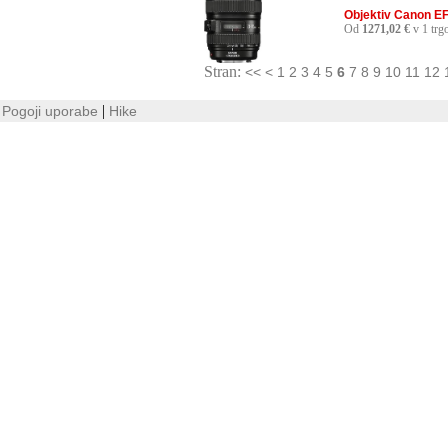
Objektiv Canon EF
Od
1271,02 €
v 1 trg
Stran:
<<
<
1
2
3
4
5
6
7
8
9
10
11
12
|
Pogoji uporabe
Hike